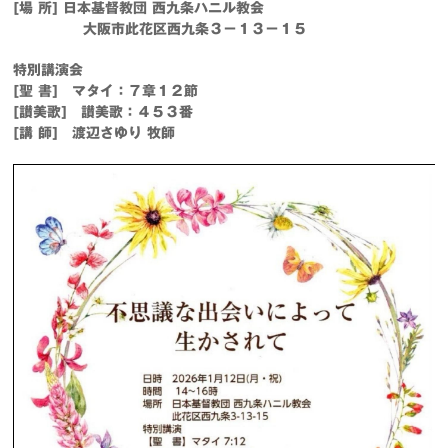
[場 所] 日本基督教団 西九条ハニル教会
大阪市此花区西九条３－１３－１５
特別講演会
[聖 書] マタイ：７章１２節
[讃美歌] 讃美歌：４５３番
[講 師] 渡辺さゆり 牧師